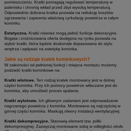
pomieszczeniu. Kratki pomagają regulować temperaturę w
palenisku i chronią wkład przed zbyt wysoką temperaturą.
Odpowiednio dobrana kratka pozwala na redukcję kosztów
ogrzewania i zapewnia właściwą cyrkulację powietrza w całym
kominku.
Estetyczna.
Kratki również mogą pełnić funkcje dekoracyjne.
Bogata i zróżnicowana oferta dostępna na rynku pozwala na
wybór kratki, która będzie doskonale dopasowana do stylu
wnętrza i wpływać na estetykę kominka.
Jakie są rodzaje kratek kominkowych?
W zależności od pełnionej funkcji i miejsca montażu możemy
podzielić kratki kominkowe na:
Kratki wlotowe.
Ten rodzaj kratek montowany jest w dolnej
części kominka. Przy ich pomocy powietrze wtłaczane jest do
kominka, aby umożliwić proces spalania.
Kratki wylotowe.
Ich głównym zadaniem jest odprowadzanie
nagrzanego powietrza z kominka. Montowane są najczęściej w
górnej części kominka. Maskują otwory instalacji wentylacyjnej.
Kratki dekompresyjne.
Stanowią element tzw. półki
dekompresyjnej. Zazwyczaj montowane sobą w odległości około