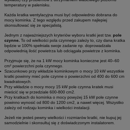
temperatury w palenisku.
Każda kratka wentylacyjna musi być odpowiednio dobrana do
mocy kominka. Z tego względu przed zakupem najlepiej
skonsultować się ze specjalistą.
Jednym z najważniejszych kryteriów wyboru kratki jest tzw.
pole
czynne.
To od wielkości pola czynnego zależy to, czy dana kratka
będzie w 100% spełniała swoje zadanie np. doprowadzała
odpowiednią ilość powietrza lub odciągała powietrze z kominka.
Przyjmuje się, że na 1 kW mocy kominka konieczne jest 40–60
cm² powierzchni pola czynnego.
Szacunkowo przy wkładzie kominkowym o mocy 10 kW wszystkie
kratki powinny mieć pole czynne o powierzchni od 400 do 600 cm
kwadratowych.
Przy wkładzie o mocy mocy 15 kW pole czynna kratek musi
mieścić się w przedziale 600-800 cm2.
Przy kratkach do kominka o mocy powyżej 15 kW pole czynne
powinno wynosić od 800 do 1200 cm2, a nawet więcej. Wszystko
zależy od rodzaju kominka i wielkości instalacji.
Jeżeli nie jesteś pewny wielkości i rozmiarów kratki, nie kupuj jej
samodzielnie i skonsultuj się z doświadczonym instalatorem.