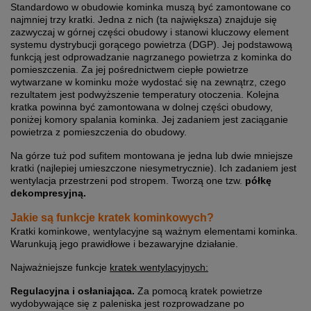
Standardowo w obudowie kominka muszą być zamontowane co
najmniej trzy kratki. Jedna z nich (ta największa) znajduje się
zazwyczaj w górnej części obudowy i stanowi kluczowy element
systemu dystrybucji gorącego powietrza (DGP). Jej podstawową
funkcją jest odprowadzanie nagrzanego powietrza z kominka do
pomieszczenia. Za jej pośrednictwem ciepłe powietrze
wytwarzane w kominku może wydostać się na zewnątrz, czego
rezultatem jest podwyższenie temperatury otoczenia. Kolejna
kratka powinna być zamontowana w dolnej części obudowy,
poniżej komory spalania kominka. Jej zadaniem jest zaciąganie
powietrza z pomieszczenia do obudowy.
Na górze tuż pod sufitem montowana je jedna lub dwie mniejsze
kratki (najlepiej umieszczone niesymetrycznie). Ich zadaniem jest
wentylacja przestrzeni pod stropem. Tworzą one tzw.
półkę
dekompresyjną.
Jakie są funkcje kratek kominkowych?
Kratki kominkowe, wentylacyjne są ważnym elementami kominka.
Warunkują jego prawidłowe i bezawaryjne działanie.
Najważniejsze funkcje
kratek wentylacyjnych:
Regulacyjna i osłaniająca.
Za pomocą kratek powietrze
wydobywające się z paleniska jest rozprowadzane po