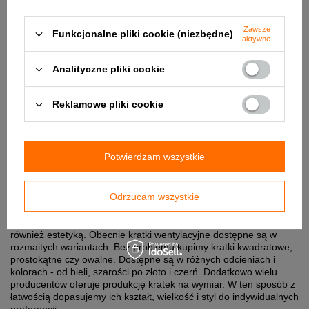
Zawsze
Funkcjonalne pliki cookie (niezbędne)
aktywne
Analityczne pliki cookie
Z jakich materiałów powinna być wykonana kratka
Reklamowe pliki cookie
wentylacyjna?
Kratki wentylacyjne pracują w wyjątkowo wymagającym
środowisku (wysokie temperatury i wahania temperatur). Z tego
Potwierdzam wszystkie
powodu powinny być wykonane z odpornego i wytrzymałego
materiału. W sprzedaży dostępne są kratki wentylacyjne ze stali
nierdzewnej, a także kratki żeliwne i ocynkowane.
Odrzucam wszystkie
Kratki dekoracyjne kominkowe i kratki typu luft
Wybierając kratkę, kierujemy się nie tylko funkcjonalnością, ale
również estetyką. Obecnie kratki wentylacyjne dostępne są w
rozmaitych wariantach. Bez problemu kupimy kratki kwadratowe,
prostokątne czy owalne. Dostępne są w różnych odcieniach i
kolorach - od bieli, szarości po złoto i czerń. Dodatkowo wielu
producentów oferuje produkcję kratek na wymiar. W ten sposób z
łatwością dopasujemy ich kształt, wielkość i styl do indywidualnych
preferencji.