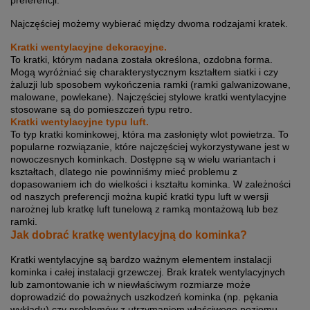
Najczęściej możemy wybierać między dwoma rodzajami kratek.
Kratki wentylacyjne dekoracyjne.
To kratki, którym nadana została określona, ozdobna forma.
Mogą wyróżniać się charakterystycznym kształtem siatki i czy
żaluzji lub sposobem wykończenia ramki (ramki galwanizowane,
malowane, powlekane). Najczęściej stylowe kratki wentylacyjne
stosowane są do pomieszczeń typu retro.
Kratki wentylacyjne typu luft.
To typ kratki kominkowej, która ma zasłonięty wlot powietrza. To
popularne rozwiązanie, które najczęściej wykorzystywane jest w
nowoczesnych kominkach. Dostępne są w wielu wariantach i
kształtach, dlatego nie powinniśmy mieć problemu z
dopasowaniem ich do wielkości i kształtu kominka. W zależności
od naszych preferencji można kupić kratki typu luft w wersji
narożnej lub kratkę luft tunelową z ramką montażową lub bez
ramki.
Jak dobrać kratkę wentylacyjną do kominka?
Kratki wentylacyjne są bardzo ważnym elementem instalacji
kominka i całej instalacji grzewczej. Brak kratek wentylacyjnych
lub zamontowanie ich w niewłaściwym rozmiarze może
doprowadzić do poważnych uszkodzeń kominka (np. pękania
wykładu) czy problemów z utrzymaniem właściwego poziomu