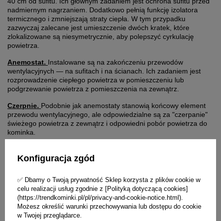
40 cm od sufitu. Ich głównym zadaniem jest ochrona sufitu przed
nadmiernym nagrzaniem. Dodatkowo pełnią funkcję izolatora
termicznego i zmniejszają straty ciepła. W tym przypadku
zazwyczaj zalecane jest umieszczenie dwóch kratek, które
zlokalizowane są niesymetrycznie, aby polepszyć cyrkulację
powietrza.
Anemostat.
Instalowane są na zakończeniu przewodów
wentylacyjnych — na sufitach i na ścianach. Ich zadaniem jest
rozprowadzenie ciepłego powietrza w pomieszczeniu lub
podgrzewanie powietrza z pomieszczenia na zewnątrz.
Czerpnie.
Podobnie jak anemostaty stanowią końcowy element
przewodu wentylacyjnego, ale odpowiedzialne są za "czerpanie"
świeżego powietrza z zewnątrz i odpowiedni pobór powietrza do
kominka.
Konfiguracja zgód
✅ Dbamy o Twoją prywatność Sklep korzysta z plików cookie w
celu realizacji usług zgodnie z [Polityką dotyczącą cookies]
(https://trendkominki.pl/pl/privacy-and-cookie-notice.html).
Możesz określić warunki przechowywania lub dostępu do cookie
w Twojej przeglądarce.