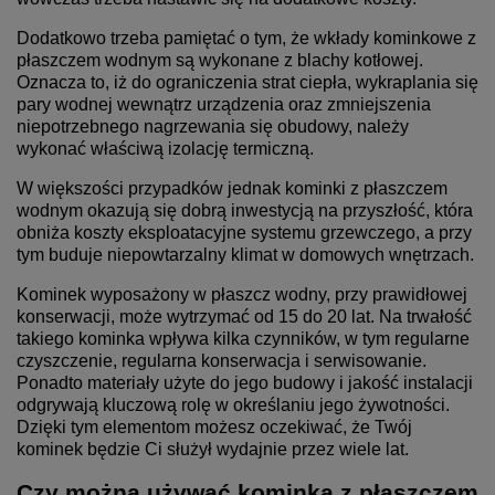
Dodatkowo trzeba pamiętać o tym, że wkłady kominkowe z
płaszczem wodnym są wykonane z blachy kotłowej.
Oznacza to, iż do ograniczenia strat ciepła, wykraplania się
pary wodnej wewnątrz urządzenia oraz zmniejszenia
niepotrzebnego nagrzewania się obudowy, należy
wykonać właściwą izolację termiczną.
W większości przypadków jednak kominki z płaszczem
wodnym okazują się dobrą inwestycją na przyszłość, która
obniża koszty eksploatacyjne systemu grzewczego, a przy
tym buduje niepowtarzalny klimat w domowych wnętrzach.
Kominek wyposażony w płaszcz wodny, przy prawidłowej
konserwacji, może wytrzymać od 15 do 20 lat. Na trwałość
takiego kominka wpływa kilka czynników, w tym regularne
czyszczenie, regularna konserwacja i serwisowanie.
Ponadto materiały użyte do jego budowy i jakość instalacji
odgrywają kluczową rolę w określaniu jego żywotności.
Dzięki tym elementom możesz oczekiwać, że Twój
kominek będzie Ci służył wydajnie przez wiele lat.
Czy można używać kominka z płaszczem