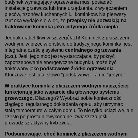
budynek wymagający ogrzewania musi posiadać
instalację grzewczą lub inne urządzenia, z wyłączeniem
pieców, trzonów kuchennych i... kominków. Na pierwszy
rzut oka wydaje się więc, że
przepisy nie pozwalają na
traktowanie kominka jako jedynego źródła ciepła
.
Jednak diabeł tkwi w szczegółach! Kominek z płaszczem
wodnym, w przeciwieństwie do tradycyjnego kominka, jest
integralną częścią systemu
centralnego ogrzewania
(c.o.)
. Jeśli jego moc jest wystarczająca, by pokryć
zapotrzebowanie energetyczne budynku, może być
traktowany jako
podstawowe źródło ogrzewania
.
Kluczowe jest tutaj słowo "podstawowe", a nie "jedyne".
W praktyce kominki z płaszczem wodnym najczęściej
funkcjonują jako wsparcie dla głównego systemu
grzewczego.
Dlaczego? Wyobraź sobie konieczność
ciągłego, regularnego dokładania opału, aby utrzymać
stałą temperaturę w całym domu. To nie tylko uciążliwe, ale
często po prostu niewykonalne, zwłaszcza jeśli
prowadzisz aktywny tryb życia.
Podsumowując: choć kominek z płaszczem wodnym