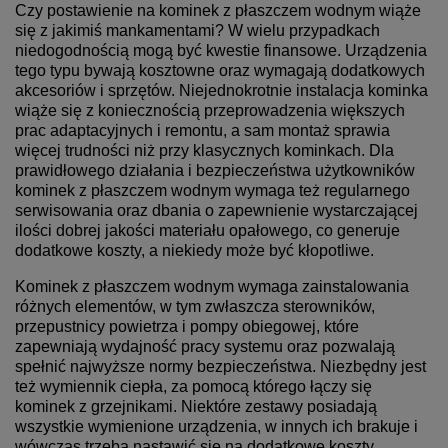
Czy postawienie na kominek z płaszczem wodnym wiąże
się z jakimiś mankamentami? W wielu przypadkach
niedogodnością mogą być kwestie finansowe. Urządzenia
tego typu bywają kosztowne oraz wymagają dodatkowych
akcesoriów i sprzętów. Niejednokrotnie instalacja kominka
wiąże się z koniecznością przeprowadzenia większych
prac adaptacyjnych i remontu, a sam montaż sprawia
więcej trudności niż przy klasycznych kominkach. Dla
prawidłowego działania i bezpieczeństwa użytkowników
kominek z płaszczem wodnym wymaga też regularnego
serwisowania oraz dbania o zapewnienie wystarczającej
ilości dobrej jakości materiału opałowego, co generuje
dodatkowe koszty, a niekiedy może być kłopotliwe.
Kominek z płaszczem wodnym wymaga zainstalowania
różnych elementów, w tym zwłaszcza sterowników,
przepustnicy powietrza i pompy obiegowej, które
zapewniają wydajność pracy systemu oraz pozwalają
spełnić najwyższe normy bezpieczeństwa. Niezbędny jest
też wymiennik ciepła, za pomocą którego łączy się
kominek z grzejnikami. Niektóre zestawy posiadają
wszystkie wymienione urządzenia, w innych ich brakuje i
wówczas trzeba nastawić się na dodatkowe koszty.