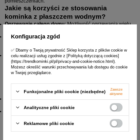
pomieszczeniach.
Jakie są korzyści ze stosowania
kominka z płaszczem wodnym?
Ogrzewanie całego domu
: Możliwość ogrzewania wielu
pomieszczeń lub całego domu.
Konfiguracja zgód
Wydajność energetyczna
: Często bardziej
energooszczędne niż tradycyjne kominki lub wolnostojące
grzejniki.
✅ Dbamy o Twoją prywatność Sklep korzysta z plików cookie w
Oszczędności
: Rachunki za ogrzewanie można obniżyć
celu realizacji usług zgodnie z [Polityką dotyczącą cookies]
poprzez optymalizację wykorzystania zasobów.
(https://trendkominki.pl/pl/privacy-and-cookie-notice.html).
Możesz określić warunki przechowywania lub dostępu do cookie
Czy są jakieś wady?
w Twojej przeglądarce.
Choć oferują wiele korzyści, istnieją również potencjalne
wady:
Zawsze
Funkcjonalne pliki cookie (niezbędne)
aktywne
Koszt instalacji
: Początkowa instalacja może być droższa
w porównaniu do standardowych kominków.
Analityczne pliki cookie
Złożoność
: Wymaga profesjonalnej instalacji i regularnej
konserwacji w celu zapewnienia optymalnej wydajności.
Reklamowe pliki cookie
Jak dbać o kominek?
Regularna konserwacja jest kluczowa. Oto kilka