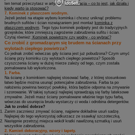
ten temat przeczytasz w artykule:
Rekuperacja – co to jest, jak działa i
kiedy warto ją stosować?
7. Kominek z płaszczem wodnym.
Jeżeli jesteś na etapie wyboru kominka i chcesz uniknąć problemu
brudnych sufitów i ścian rozwiązaniem jest montaż
kominka z
płaszczem wodnym
. Tego typu kominek podpięty jest do tradycyjnych
grzejników, które zmniejszą zagrożenie zabrudzenia sufitu i ścian.
Czytaj również:
Kominek powietrzny czy wodny - co wybrać?
Co zrobić z gromadzącym się brudem na ścianach przy
wylotach ciepłego powietrza?
Co jednak zrobić wówczas gdy ściana jest już pobudzona? Czym umyć
ścianę przy kominku czy wylotach ciepłego powietrza? Sposób
czyszczenia ściany w dużej mierze zależy od tego, czym została
pomalowana lub wykończona.
1. Farba.
Na ścianę z kominkiem najlepiej stosować farbę, z której stosunkowo
łatwo będzie można usunąć potencjalne zabrudzenia. Farba ta po
nałożeniu powinna tworzyć powłokę, która będzie odporna na zmywanie
i szorowanie. W takiej sytuacji najlepiej sprawdzają się farby lateksowe
zmywalne. Jeżeli masz ściany pomalowane właśnie tego typu farbą,
wówczas do usunięcia brudu wystarczy ci woda i odrobina detergentów.
Jak to zrobić dobrze?
Zanim zaczniesz zmywać ścianę, najpierw dokładnie usuń sadzę.
Najlepiej do tego wykorzystaj odkurzacz ze ssawką/ szczoteczką.
Następnie przetrzyj miejsca wokół kratki nawilżoną szmatką i usuń
wszystkie zabrudzenia.
2. Kamień dekoracyjny, wzory i tapety.