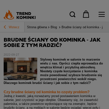
Wstecz
Strona główna
Blog
Brudne ściany od kominka - jak s
BRUDNE ŚCIANY OD KOMINKA - JAK
SOBIE Z TYM RADZIĆ?
2022-09-27
Stylowy kominek w salonie to marzenie
wielu z nas. Oprócz ciepła wprowadza do
wnętrza klimat i przytulną atmosferę.
Niestety częste korzystanie z kominka
może powodować szybsze brudzenie się
przestrzeni powierzchni wokół niego.
Dlaczego kominek brudzi ściany i jak sobie z tym radzić?
Czy brudne ściany od kominka to częsty problem?
Jedną z kwestii, jaką rozważamy przed postawieniem kominka w
salonie, jest czystość w jego obrębie. Obawiamy się, że zawartość
paleniska, a także powietrze wydostające się na zewnątrz, będzie
brudziło ściany, a na meblach w salonie będzie osiadać więcej pyłu i