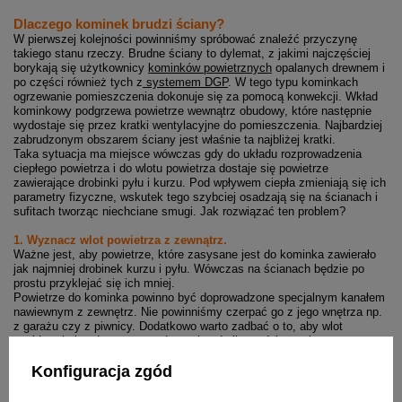
Dlaczego kominek brudzi ściany?
W pierwszej kolejności powinniśmy spróbować znaleźć przyczynę
takiego stanu rzeczy. Brudne ściany to dylemat, z jakimi najczęściej
borykają się użytkownicy
kominków powietrznych
opalanych drewnem i
po części również tych z
systemem DGP
. W tego typu kominkach
ogrzewanie pomieszczenia dokonuje się za pomocą konwekcji. Wkład
kominkowy podgrzewa powietrze wewnątrz obudowy, które następnie
wydostaje się przez kratki wentylacyjne do pomieszczenia. Najbardziej
zabrudzonym obszarem ściany jest właśnie ta najbliżej kratki.
Taka sytuacja ma miejsce wówczas gdy do układu rozprowadzenia
ciepłego powietrza i do wlotu powietrza dostaje się powietrze
zawierające drobinki pyłu i kurzu. Pod wpływem ciepła zmieniają się ich
parametry fizyczne, wskutek tego szybciej osadzają się na ścianach i
sufitach tworząc niechciane smugi. Jak rozwiązać ten problem?
1. Wyznacz wlot powietrza z zewnątrz.
Ważne jest, aby powietrze, które zasysane jest do kominka zawierało
jak najmniej drobinek kurzu i pyłu. Wówczas na ścianach będzie po
prostu przyklejać się ich mniej.
Powietrze do kominka powinno być doprowadzone specjalnym kanałem
nawiewnym z zewnętrz. Nie powinniśmy czerpać go z jego wnętrza np.
z garażu czy z piwnicy. Dodatkowo warto zadbać o to, aby wlot
znajdował się od strony ogrodu, a nie od ulicy, gdzie powietrze
potencjalnie jest bardziej zanieczyszczone.
2. Odkurzaj regularnie salon.
Konfiguracja zgód
Kolejną kwestią jest zadbanie o czyste powietrze również w miejscu, w
którym zlokalizowany jest kominek. W miarę możliwości należy